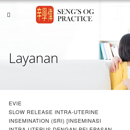
Layanan
EVIE
SLOW RELEASE INTRA-UTERINE
INSEMINATION (SRI) [INSEMINASI
INTRA-UTERUS DENGAN PELEPASAN