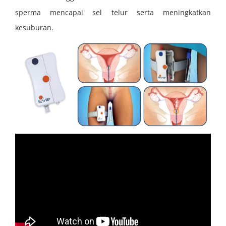
sperma mencapai sel telur serta meningkatkan
kesuburan.