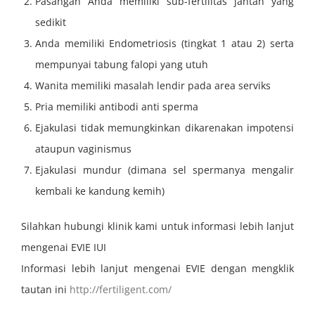
Pasangan Anda memiliki sub-fertilitas jantan yang
sedikit
Anda memiliki Endometriosis (tingkat 1 atau 2) serta
mempunyai tabung falopi yang utuh
Wanita memiliki masalah lendir pada area serviks
Pria memiliki antibodi anti sperma
Ejakulasi tidak memungkinkan dikarenakan impotensi
ataupun vaginismus
Ejakulasi mundur (dimana sel spermanya mengalir
kembali ke kandung kemih)
Silahkan hubungi klinik kami untuk informasi lebih lanjut
mengenai EVIE IUI
Informasi lebih lanjut mengenai EVIE dengan mengklik
tautan ini
http://fertiligent.com/